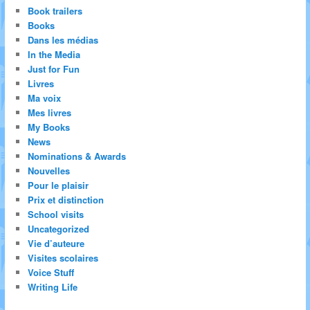
Book trailers
Books
Dans les médias
In the Media
Just for Fun
Livres
Ma voix
Mes livres
My Books
News
Nominations & Awards
Nouvelles
Pour le plaisir
Prix et distinction
School visits
Uncategorized
Vie d’auteure
Visites scolaires
Voice Stuff
Writing Life