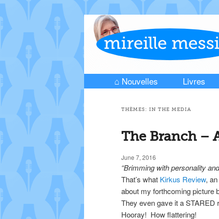
⌂ Nouvelles
Livres
Skip to primary content
Skip to secondary content
Main menu
THÈMES:
IN THE MEDIA
The Branch – A
June 7, 2016
“Brimming with personality and 
That’s what
Kirkus Review
, a
about my forthcoming picture 
They even gave it a STARED r
Hooray! How flattering!