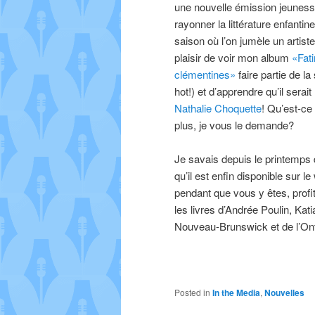
une nouvelle émission jeunesse
rayonner la littérature enfantin
saison où l’on jumèle un artiste
plaisir de voir mon album
«Fati
clémentines»
faire partie de la
hot!) et d’apprendre qu’il serait
Nathalie Choquette
! Qu’est-ce 
plus, je vous le demande?
Je savais depuis le printemps d
qu’il est enfin disponible sur l
pendant que vous y êtes, profi
les livres d’Andrée Poulin, Kat
Nouveau-Brunswick et de l’Ont
Posted in
In the Media
,
Nouvelles