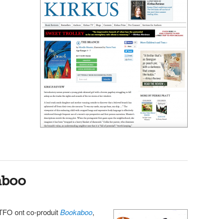
aboo
TFO ont co-produit
Bookaboo
,