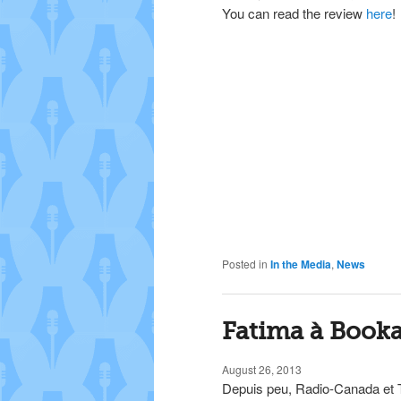
You can read the review
here
!
Posted in
In the Media
,
News
Fatima à Book
August 26, 2013
Depuis peu, Radio-Canada et 