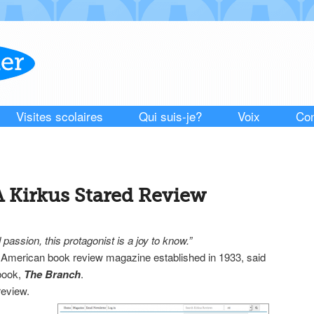
Visites scolaires
Qui suis-je?
Voix
Con
 Kirkus Stared Review
passion, this protagonist is a joy to know.”
n American book review magazine established in 1933, said
book,
The Branch
.
eview.