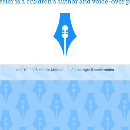
ssier is a children’s author and voice-over p
© 2012–2026 Mireille Messier
Site design:
Doodletronics