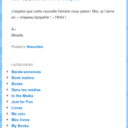
J’espère que cette nouvelle histoire vous plaira ! Moi, je l’aime
en « chapeau-lipopette ! » Hihihi !
À+
Mireille
Posted in
Nouvelles
CATEGORIES
Bande-annonces
Book trailers
Books
Dans les médias
In the Media
Just for Fun
Livres
Ma voix
Mes livres
My Books