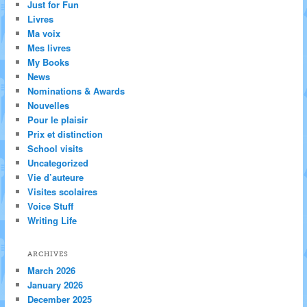
Just for Fun
Livres
Ma voix
Mes livres
My Books
News
Nominations & Awards
Nouvelles
Pour le plaisir
Prix et distinction
School visits
Uncategorized
Vie d’auteure
Visites scolaires
Voice Stuff
Writing Life
ARCHIVES
March 2026
January 2026
December 2025