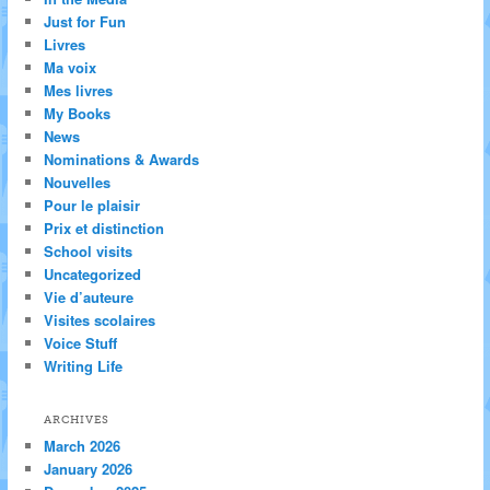
Just for Fun
Livres
Ma voix
Mes livres
My Books
News
Nominations & Awards
Nouvelles
Pour le plaisir
Prix et distinction
School visits
Uncategorized
Vie d’auteure
Visites scolaires
Voice Stuff
Writing Life
ARCHIVES
March 2026
January 2026