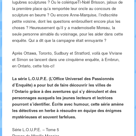
lugubres sculptures ? Ou le colériqueTi-Noël Brisson, jaloux de
la première place qu’a remportée leur oncle au concours de
sculpture en beurre ? Ou encore Anne-Marquise, l’indiscrète
petite voisine, dont les questions embrouillent encore plus les
choses ? Heureusement qu’il y a mademoiselle Moreau, la
seule personne aimable du voisinage, pour les aider dans cette
enquête. Qui a dit que la campagne était ennuyante ?
Après Ottawa, Toronto, Sudbury et Stratford, voilà que Viviane
et Simon se lancent dans une cinquième enquête, à Embrun,
en Ontario, cette fois-ci!
La série L.O.U.P.E. (L’Office Universel des Passionnés
d’Enquête) a pour but de faire découvrir les villes de
l’Ontario grâce à des aventures qui s’y déroulent et des
personnages auxquels les jeunes lecteurs et lectrices
pourront s’identifier. Écrite avec humour, cette série amène
les détectives en herbe à résoudre en équipe des énigmes
mystérieuses et souvent farfelues.
Série L.O.U.P.E. – Tome 5
Roman de Mireille Messier