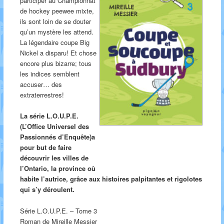
participer au Championnat
de hockey peewee mixte,
ils sont loin de se douter
qu’un mystère les attend.
La légendaire coupe Big
Nickel a disparu! Et chose
encore plus bizarre; tous
les indices semblent
accuser… des
extraterrestres!
La série L.O.U.P.E.
(L’Office Universel des
Passionnés d’Enquête)a
pour but de faire
découvrir les villes de
l’Ontario, la province où
habite l’autrice, grâce aux histoires palpitantes et rigolotes
qui s’y déroulent.
Série L.O.U.P.E. – Tome 3
Roman de Mireille Messier