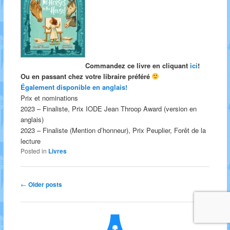
Commandez ce livre en cliquant
ici
!
Ou en passant chez votre libraire préféré
Également disponible en anglais!
Prix et nominations
2023 – Finaliste, Prix IODE Jean Throop Award (version en
anglais)
2023 – Finaliste (Mention d’honneur), Prix Peuplier, Forêt de la
lecture
Posted in
Livres
Post navigation
←
Older posts