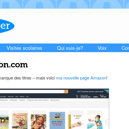
Visites scolaires
Qui suis-je?
Voix
Con
on.com
il manque des titres – mais voici
ma nouvelle page Amazon
!