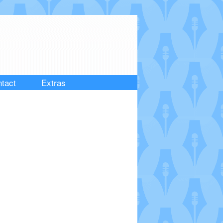
tact
Extras