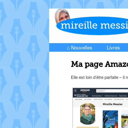
⌂ Nouvelles
Livres
Skip to primary content
Skip to secondary content
Main menu
Ma page Amaz
Elle est loin d’être parfaite – 