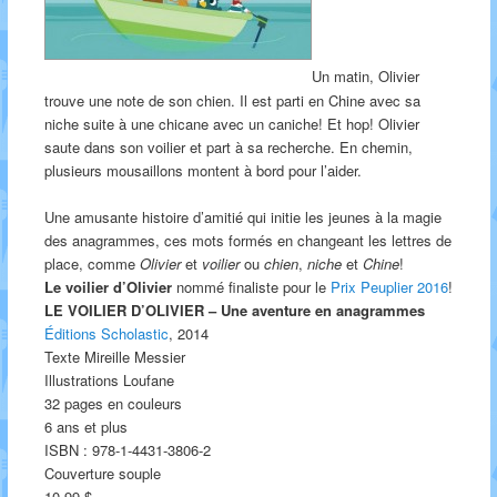
Un matin, Olivier
trouve une note de son chien. Il est parti en Chine avec sa
niche suite à une chicane avec un caniche! Et hop! Olivier
saute dans son voilier et part à sa recherche. En chemin,
plusieurs mousaillons montent à bord pour l’aider.
Une amusante histoire d’amitié qui initie les jeunes à la magie
des anagrammes, ces mots formés en changeant les lettres de
place, comme
Olivier
et
voilier
ou
chien
,
niche
et
Chine
!
Le voilier d’Olivier
nommé finaliste pour le
Prix Peuplier 2016
!
LE VOILIER D’OLIVIER – Une aventure en anagrammes
Éditions Scholastic
, 2014
Texte Mireille Messier
Illustrations Loufane
32 pages en couleurs
6 ans et plus
ISBN : 978-1-4431-3806-2
Couverture souple
10,99 $