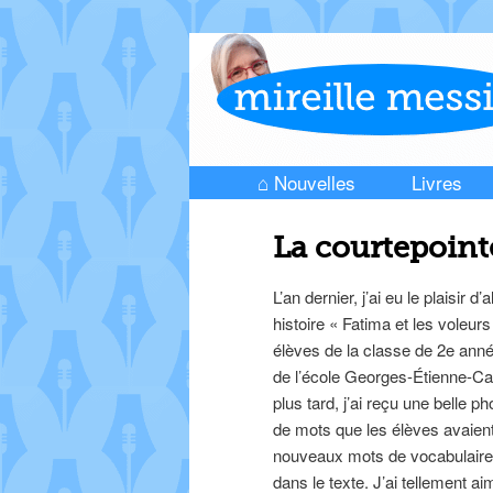
⌂ Nouvelles
Livres
Skip to primary content
Skip to secondary content
Main menu
La courtepoint
L’an dernier, j’ai eu le plaisir d
histoire « Fatima et les voleu
élèves de la classe de 2e an
de l’école Georges-Étienne-Car
plus tard, j’ai reçu une belle p
de mots que les élèves avaient 
nouveaux mots de vocabulaire q
dans le texte. J’ai tellement aim