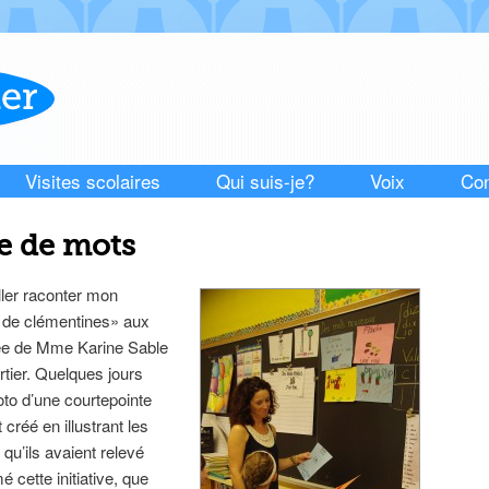
Visites scolaires
Qui suis-je?
Voix
Con
e de mots
’aller raconter mon
rs de clémentines» aux
née de Mme Karine Sable
tier. Quelques jours
hoto d’une courtepointe
créé en illustrant les
u’ils avaient relevé
é cette initiative, que