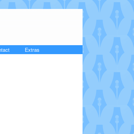
tact
Extras