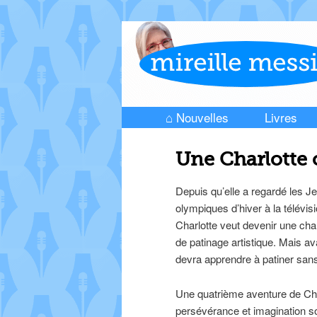
⌂ Nouvelles
Livres
Skip to primary content
Skip to secondary content
Main menu
Une Charlotte
Depuis qu’elle a regardé les J
olympiques d’hiver à la télévisi
Charlotte veut devenir une ch
de patinage artistique. Mais ava
devra apprendre à patiner san
Une quatrième aventure de Cha
persévérance et imagination s