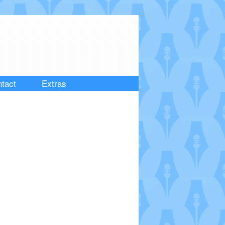
tact
Extras