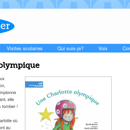
Visites scolaires
Qui suis-je?
Voix
Con
 olympique
eux
on,
ampionne
nt, elle
s tomber !
rlotte où
ont au