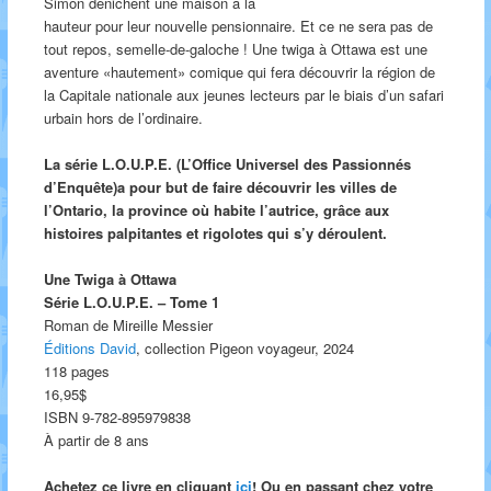
Simon dénichent une maison à la
hauteur pour leur nouvelle pensionnaire. Et ce ne sera pas de
tout repos, semelle-de-galoche ! Une twiga à Ottawa est une
aventure «hautement» comique qui fera découvrir la région de
la Capitale nationale aux jeunes lecteurs par le biais d’un safari
urbain hors de l’ordinaire.
La série L.O.U.P.E. (L’Office Universel des Passionnés
d’Enquête)a pour but de faire découvrir les villes de
l’Ontario, la province où habite l’autrice, grâce aux
histoires palpitantes et rigolotes qui s’y déroulent.
Une Twiga à Ottawa
Série L.O.U.P.E. – Tome 1
Roman de Mireille Messier
Éditions David
, collection Pigeon voyageur, 2024
118 pages
16,95$
ISBN 9-782-895979838
À partir de 8 ans
Achetez ce livre en cliquant
ici
! Ou en passant chez votre