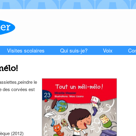
Visites scolaires
Qui suis-je?
Voix
Con
mélo!
assiettes,peindre le
e des corvées est
thèque (2012)