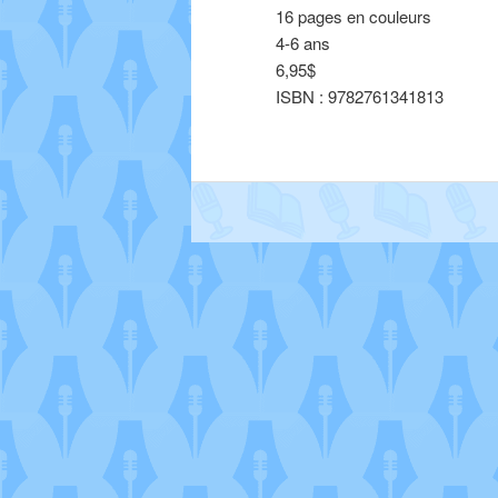
16 pages en couleurs
4-6 ans
6,95$
ISBN : 9782761341813