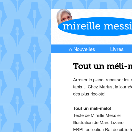
⌂ Nouvelles
Livres
Skip to primary content
Skip to secondary content
Main menu
Tout un méli-
Arroser le piano, repasser les 
tapis… Chez Marius, la journé
des plus rigolote!
Tout un méli-mélo!
Texte de Mireille Messier
Illustration de Marc Lizano
ERPI, collection Rat de biblio