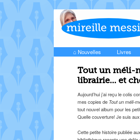
⌂ Nouvelles
Livres
Skip to primary content
Skip to secondary content
Main menu
Tout un méli-
librairie… et c
Aujourd’hui j’ai reçu le colis c
mes copies de
Tout un méli-m
tout nouvel album pour les peti
Quelle couverture! Je suis au
Cette petite histoire publiée a
bibliothèque raconte une drôle 