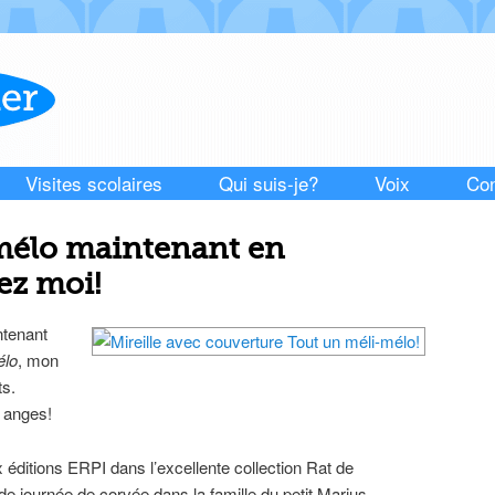
Visites scolaires
Qui suis-je?
Voix
Con
mélo maintenant en
hez moi!
ontenant
élo
, mon
ts.
x anges!
ux éditions ERPI dans l’excellente collection Rat de
de journée de corvée dans la famille du petit Marius.