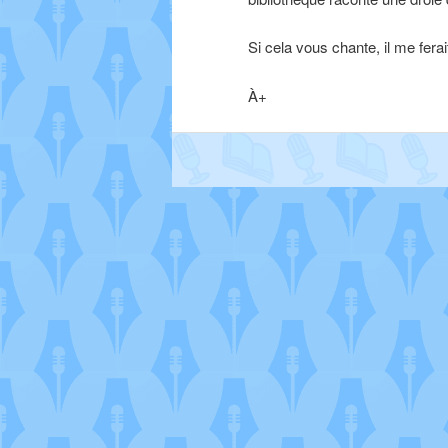
Si cela vous chante, il me ferai
À+