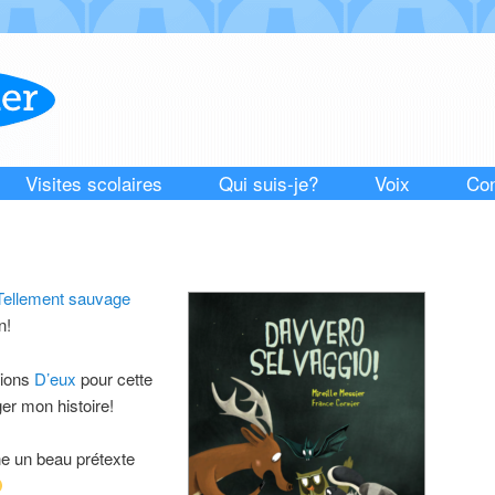
Visites scolaires
Qui suis-je?
Voix
Con
Tellement sauvage
n!
tions
D’eux
pour cette
ger mon histoire!
e un beau prétexte