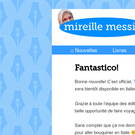
⌂ Nouvelles
Livres
Skip to primary content
Skip to secondary content
Main menu
Fantastico!
Bonne nouvelle! C’est officiel,
sera bientôt disponible en italie
Grazie
à toute l’équipe des édi
belle opportunité de faire voya
Sans compter que ça me donn
pour aller bouquiner en Italie