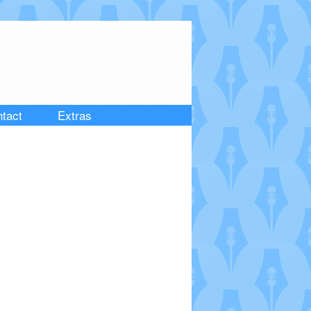
tact
Extras