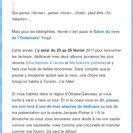
Qui pense «février», pense «hiver», «froid», peut-être «St-
Valentin»…
Mais pour les bibliophiles, février c’est aussi le
Salon du livre
de l’Outaouais
! Youpi!
Cette année,
j’y serai du 23 au 26 février
2017 pour rencontrer
les lecteurs, dédicacer mes deux albums jeunesse les plus
récents (
Une bestiole à l’école
et
Ma branche préférée
) et y
faire une foule de belles rencontres. Sans compter que je
pourrai y bouquiner autant que je veux, une chose rare
lorsqu’on habite à Toronto. J’ai hâte!
Si vous habitez dans la région d’Ottawa/Gatineau, je vous
invite à venir y faire un tour. Et si le coeur vous en dit,
passez
me voir lors d’une de mes séances de dédicace
ou lors de
ma présentation sur la scène Jacques-Poirier à 11h le
dimanche où vous vous amuserez sans doute à me voir sauter
comme une sauterelle, voler comme une coccinelle et marcher
comme une fourmi. Ça vaut le détour!