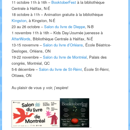
11 octobre 11h à 16h –
BooktoberFest
à la bibliothèque
Centrale à Halifax, N-É
18 octobre à 11h – Animation gratuite à la bibliothèque
Kingston
, à Kingston, N-É
23 au 26 octobre –
Salon du livre de Dieppe
, N-B
1 novembre 11h à 16h – Kids Day/Journée juenesse à
AfterWords
, Bibliothèque Centrale à Halifax, N-É
13-15 novemvre –
Salon du livre d’Orléans
, École Béatrice-
Desloges, Orléans, ON
19-22 novembre –
Salon du livre de Montréal
, Palais des
congrès, Montréal, QC
5-6 décembre –
Salon du livre de St-Rémi
, École St-Rémi,
Ottawa, ON
Au plaisir de vous y voir, j’espère!