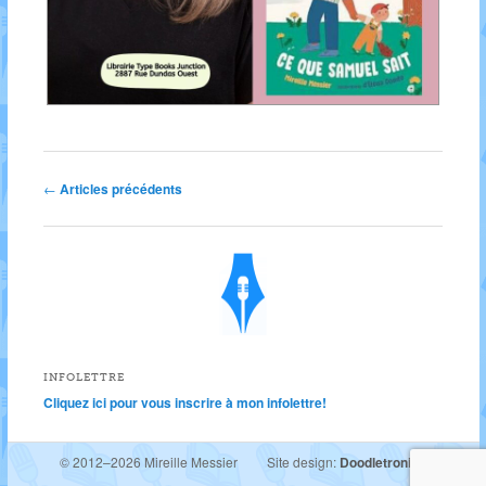
Post navigation
←
Articles précédents
INFOLETTRE
Cliquez ici pour vous inscrire à mon infolettre!
© 2012–2026 Mireille Messier
Site design:
Doodletronics